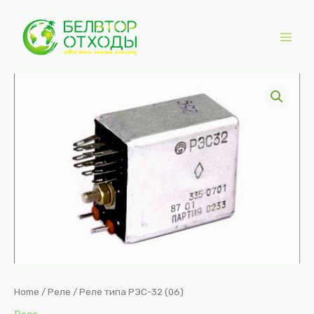
Перейти
к
содержимому
Main
Men
Home
/
Реле
/ Реле типа РЭС-32 (06)